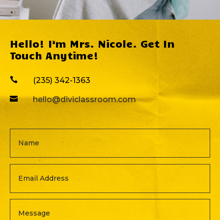
Hello! I’m Mrs. Nicole. Get In
Touch Anytime!

(235) 342-1363

hello@diviclassroom.com