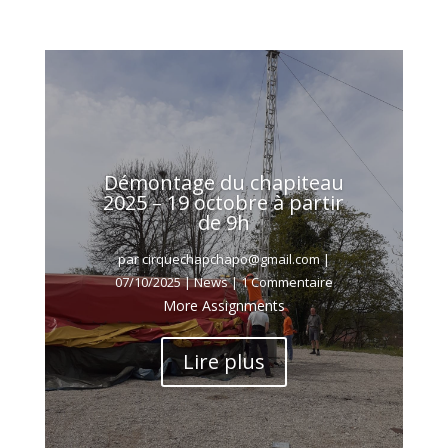
Démontage du chapiteau
2025 – 19 octobre à partir
de 9h
par
cirquechapchapo@gmail.com
|
07/10/2025
|
News
| 1 Commentaire
More Assignments
Lire plus