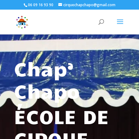
06 09 16 93 90
cirquechapchapo@gmail.com
Chap’
Chapo
ÉCOLE DE
CIRQUE